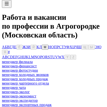
Работа и вакансии
по профессии в Агрогородке
(Московская область)
А
Б
В
Г
Д
Е
Ж
З
И
К
Л
Н
О
П
Р
С
Т
У
Ф
Х
Ц
Ч
Ш
Э
Ю
Ё
Й
М
Щ
Ы
#
Я
A
B
C
D
E
F
G
H
I
J
K
L
M
N
O
P
Q
R
S
T
U
V
W
X
Y
Z
менеджер филиала
менеджер-финансист
менеджер фотостудии
менеджер холодных звонков
менеджер холодных продаж
менеджер чартерного отдела
менеджер чата
менеджер-эколог
менеджер-экономист
менеджер-экспедитор
менеджер экспортных продаж