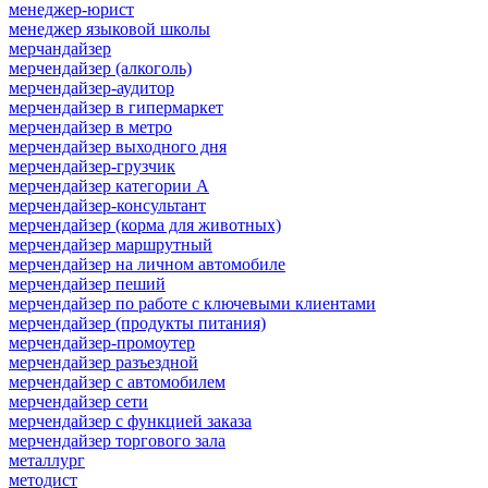
менеджер-юрист
менеджер языковой школы
мерчандайзер
мерчендайзер (алкоголь)
мерчендайзер-аудитор
мерчендайзер в гипермаркет
мерчендайзер в метро
мерчендайзер выходного дня
мерчендайзер-грузчик
мерчендайзер категории A
мерчендайзер-консультант
мерчендайзер (корма для животных)
мерчендайзер маршрутный
мерчендайзер на личном автомобиле
мерчендайзер пеший
мерчендайзер по работе с ключевыми клиентами
мерчендайзер (продукты питания)
мерчендайзер-промоутер
мерчендайзер разъездной
мерчендайзер с автомобилем
мерчендайзер сети
мерчендайзер с функцией заказа
мерчендайзер торгового зала
металлург
методист