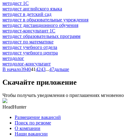
методист 1С
методист английского языка
методист в детский сад
методист в образовательные учреждения
методист дистанционного обучения
методист-консультант 1С
методист образовательных программ
методист по математике
методист учебного отдела
методист учебного центра
методолог
методолог-консультант
В начало
39
40
41
42
43
...
47
дальше
Скачайте приложение
Чтобы получать уведомления о приглашениях мгновенно
HeadHunter
Размещение вакансий
Поиск по резюме
О компании
Наши вакансии