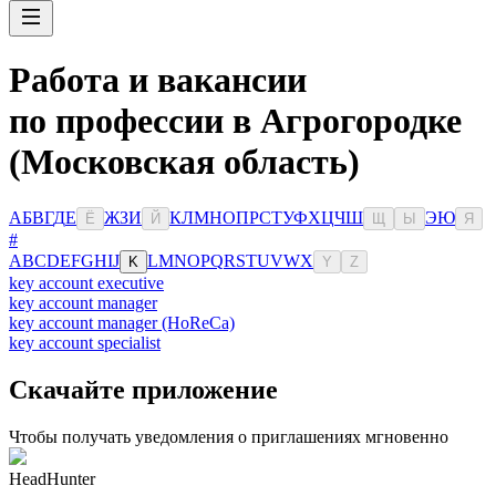
Работа и вакансии
по профессии в Агрогородке
(Московская область)
А
Б
В
Г
Д
Е
Ж
З
И
К
Л
М
Н
О
П
Р
С
Т
У
Ф
Х
Ц
Ч
Ш
Э
Ю
Ё
Й
Щ
Ы
Я
#
A
B
C
D
E
F
G
H
I
J
L
M
N
O
P
Q
R
S
T
U
V
W
X
K
Y
Z
key account executive
key account manager
key account manager (HoReCa)
key account specialist
Скачайте приложение
Чтобы получать уведомления о приглашениях мгновенно
HeadHunter