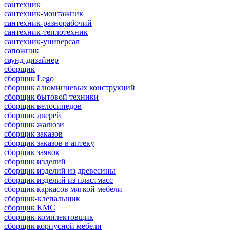
сантехник
сантехник-монтажник
сантехник-разнорабочий
сантехник-теплотехник
сантехник-универсал
сапожник
саунд-дизайнер
сборщик
сборщик Lego
сборщик алюминиевых конструкций
сборщик бытовой техники
сборщик велосипедов
сборщик дверей
сборщик жалюзи
сборщик заказов
сборщик заказов в аптеку
сборщик заявок
сборщик изделий
сборщик изделий из древесины
сборщик изделий из пластмасс
сборщик каркасов мягкой мебели
сборщик-клепальщик
сборщик КМС
сборщик-комплектовщик
сборщик корпусной мебели