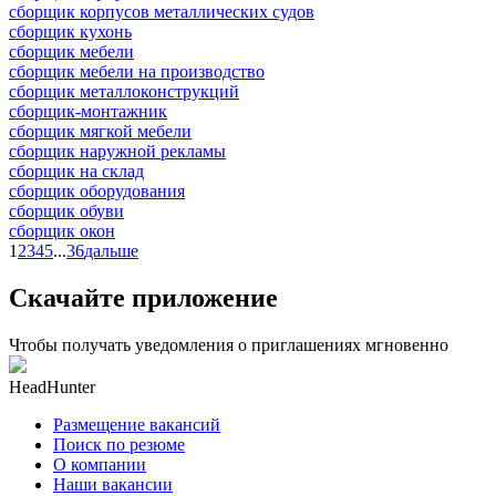
сборщик корпусов металлических судов
сборщик кухонь
сборщик мебели
сборщик мебели на производство
сборщик металлоконструкций
сборщик-монтажник
сборщик мягкой мебели
сборщик наружной рекламы
сборщик на склад
сборщик оборудования
сборщик обуви
сборщик окон
1
2
3
4
5
...
36
дальше
Скачайте приложение
Чтобы получать уведомления о приглашениях мгновенно
HeadHunter
Размещение вакансий
Поиск по резюме
О компании
Наши вакансии