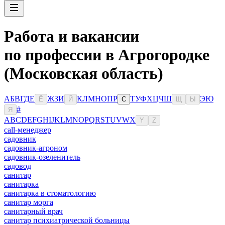
Работа и вакансии
по профессии в Агрогородке
(Московская область)
А
Б
В
Г
Д
Е
Ж
З
И
К
Л
М
Н
О
П
Р
Т
У
Ф
Х
Ц
Ч
Ш
Э
Ю
Ё
Й
С
Щ
Ы
#
Я
A
B
C
D
E
F
G
H
I
J
K
L
M
N
O
P
Q
R
S
T
U
V
W
X
Y
Z
сall-менеджер
садовник
садовник-агроном
садовник-озеленитель
садовод
санитар
санитарка
санитарка в стоматологию
санитар морга
санитарный врач
санитар психиатрической больницы