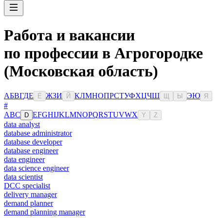
Работа и вакансии
по профессии в Агрогородке
(Московская область)
А
Б
В
Г
Д
Е
Ж
З
И
К
Л
М
Н
О
П
Р
С
Т
У
Ф
Х
Ц
Ч
Ш
Э
Ю
Ё
Й
Щ
Ы
Я
#
A
B
C
E
F
G
H
I
J
K
L
M
N
O
P
Q
R
S
T
U
V
W
X
D
Y
Z
data analyst
database administrator
database developer
database engineer
data engineer
data science engineer
data scientist
DCC specialist
delivery manager
demand planner
demand planning manager