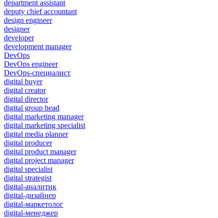
department assistant
deputy chief accountant
design engineer
designer
developer
development manager
DevOps
DevOps engineer
DevOps-специалист
digital buyer
digital creator
digital director
digital group head
digital marketing manager
digital marketing specialist
digital media planner
digital producer
digital product manager
digital project manager
digital specialist
digital strategist
digital-аналитик
digital-дизайнер
digital-маркетолог
digital-менеджер