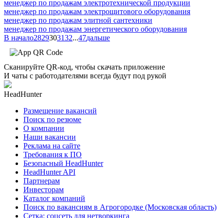
менеджер по продажам электротехнической продукции
менеджер по продажам электрощитового оборудования
менеджер по продажам элитной сантехники
менеджер по продажам энергетического оборудования
В начало
28
29
30
31
32
...
47
дальше
Сканируйте QR-код, чтобы скачать приложение
И чаты с работодателями всегда будут под рукой
HeadHunter
Размещение вакансий
Поиск по резюме
О компании
Наши вакансии
Реклама на сайте
Требования к ПО
Безопасный HeadHunter
HeadHunter API
Партнерам
Инвесторам
Каталог компаний
Поиск по вакансиям в Агрогородке (Московская область)
Сетка: соцсеть для нетворкинга