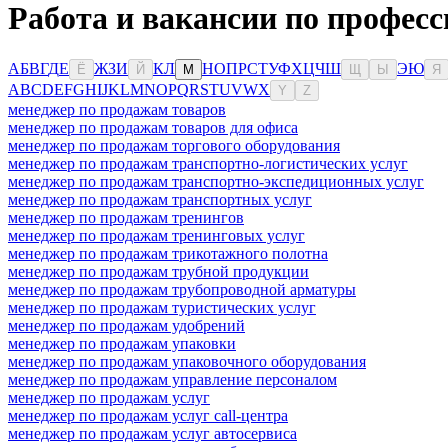
Работа и вакансии по професс
А
Б
В
Г
Д
Е
Ж
З
И
К
Л
Н
О
П
Р
С
Т
У
Ф
Х
Ц
Ч
Ш
Э
Ю
Ё
Й
М
Щ
Ы
Я
A
B
C
D
E
F
G
H
I
J
K
L
M
N
O
P
Q
R
S
T
U
V
W
X
Y
Z
менеджер по продажам товаров
менеджер по продажам товаров для офиса
менеджер по продажам торгового оборудования
менеджер по продажам транспортно-логистических услуг
менеджер по продажам транспортно-экспедиционных услуг
менеджер по продажам транспортных услуг
менеджер по продажам тренингов
менеджер по продажам тренинговых услуг
менеджер по продажам трикотажного полотна
менеджер по продажам трубной продукции
менеджер по продажам трубопроводной арматуры
менеджер по продажам туристических услуг
менеджер по продажам удобрений
менеджер по продажам упаковки
менеджер по продажам упаковочного оборудования
менеджер по продажам управление персоналом
менеджер по продажам услуг
менеджер по продажам услуг call-центра
менеджер по продажам услуг автосервиса