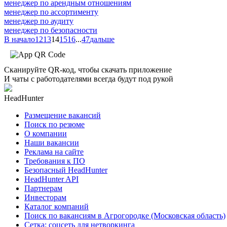
менеджер по арендным отношениям
менеджер по ассортименту
менеджер по аудиту
менеджер по безопасности
В начало
12
13
14
15
16
...
47
дальше
Сканируйте QR-код, чтобы скачать приложение
И чаты с работодателями всегда будут под рукой
HeadHunter
Размещение вакансий
Поиск по резюме
О компании
Наши вакансии
Реклама на сайте
Требования к ПО
Безопасный HeadHunter
HeadHunter API
Партнерам
Инвесторам
Каталог компаний
Поиск по вакансиям в Агрогородке (Московская область)
Сетка: соцсеть для нетворкинга