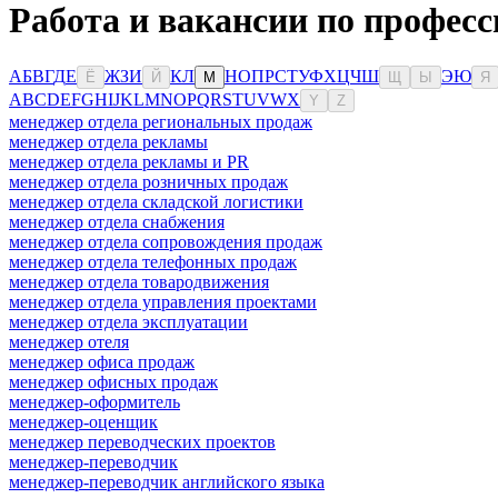
Работа и вакансии по професс
А
Б
В
Г
Д
Е
Ж
З
И
К
Л
Н
О
П
Р
С
Т
У
Ф
Х
Ц
Ч
Ш
Э
Ю
Ё
Й
М
Щ
Ы
Я
A
B
C
D
E
F
G
H
I
J
K
L
M
N
O
P
Q
R
S
T
U
V
W
X
Y
Z
менеджер отдела региональных продаж
менеджер отдела рекламы
менеджер отдела рекламы и PR
менеджер отдела розничных продаж
менеджер отдела складской логистики
менеджер отдела снабжения
менеджер отдела сопровождения продаж
менеджер отдела телефонных продаж
менеджер отдела товародвижения
менеджер отдела управления проектами
менеджер отдела эксплуатации
менеджер отеля
менеджер офиса продаж
менеджер офисных продаж
менеджер-оформитель
менеджер-оценщик
менеджер переводческих проектов
менеджер-переводчик
менеджер-переводчик английского языка