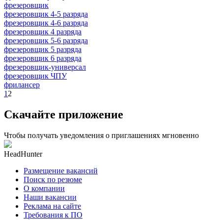
фрезеровщик
фрезеровщик 4-5 разряда
фрезеровщик 4-6 разряда
фрезеровщик 4 разряда
фрезеровщик 5-6 разряда
фрезеровщик 5 разряда
фрезеровщик 6 разряда
фрезеровщик-универсал
фрезеровщик ЧПУ
фрилансер
1
2
Скачайте приложение
Чтобы получать уведомления о приглашениях мгновенно
HeadHunter
Размещение вакансий
Поиск по резюме
О компании
Наши вакансии
Реклама на сайте
Требования к ПО