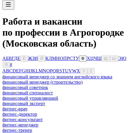
Работа и вакансии
по профессии в Агрогородке
(Московская область)
А
Б
В
Г
Д
Е
Ж
З
И
К
Л
М
Н
О
П
Р
С
Т
У
Х
Ц
Ч
Ш
Э
Ю
Ё
Й
Ф
Щ
Ы
#
Я
A
B
C
D
E
F
G
H
I
J
K
L
M
N
O
P
Q
R
S
T
U
V
W
X
Y
Z
финансовый менеджер со знанием английского языка
финансовый менеджер (строительство)
финансовый советник
финансовый специалист
финансовый управляющий
финансовый эксперт
фитнес-врач
фитнес-директор
фитнес-консультант
фитнес-менеджер
фитнес-тренер