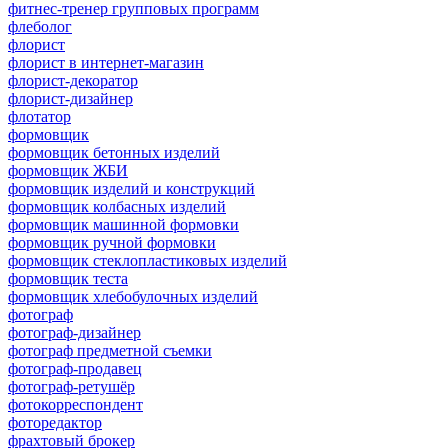
фитнес-тренер групповых программ
флеболог
флорист
флорист в интернет-магазин
флорист-декоратор
флорист-дизайнер
флотатор
формовщик
формовщик бетонных изделий
формовщик ЖБИ
формовщик изделий и конструкций
формовщик колбасных изделий
формовщик машинной формовки
формовщик ручной формовки
формовщик стеклопластиковых изделий
формовщик теста
формовщик хлебобулочных изделий
фотограф
фотограф-дизайнер
фотограф предметной съемки
фотограф-продавец
фотограф-ретушёр
фотокорреспондент
фоторедактор
фрахтовый брокер