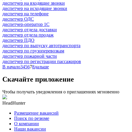
диспетчер на входящие звонки
диспетчер на исходящие звонки
диспетчер на телефоне
диспетчер ОДС
диспетчер-оператор 1С
диспетчер отдела доставки
диспетчер отдела продаж
диспетчер ПДО
диспетчер по выпуску автотранспорта
диспетчер по грузоперевозкам
диспетчер пожарной части
диспетчер по регистрации пассажиров
В начало
3
4
5
6
7
8
дальше
Скачайте приложение
Чтобы получать уведомления о приглашениях мгновенно
HeadHunter
Размещение вакансий
Поиск по резюме
О компании
Наши вакансии