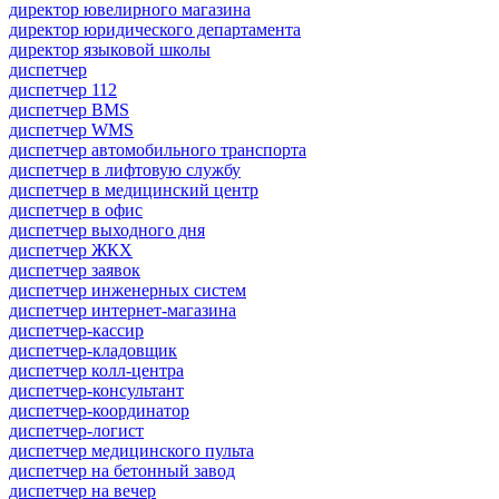
директор ювелирного магазина
директор юридического департамента
директор языковой школы
диспетчер
диспетчер 112
диспетчер BMS
диспетчер WMS
диспетчер автомобильного транспорта
диспетчер в лифтовую службу
диспетчер в медицинский центр
диспетчер в офис
диспетчер выходного дня
диспетчер ЖКХ
диспетчер заявок
диспетчер инженерных систем
диспетчер интернет-магазина
диспетчер-кассир
диспетчер-кладовщик
диспетчер колл-центра
диспетчер-консультант
диспетчер-координатор
диспетчер-логист
диспетчер медицинского пульта
диспетчер на бетонный завод
диспетчер на вечер