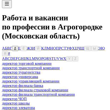
Работа и вакансии
по профессии в Агрогородке
(Московская область)
А
Б
В
Г
Е
Ж
З
И
К
Л
М
Н
О
П
Р
С
Т
У
Ф
Х
Ц
Ч
Ш
Э
Ю
Д
Ё
Й
Щ
Ы
#
Я
A
B
C
D
E
F
G
H
I
J
K
L
M
N
O
P
Q
R
S
T
U
V
W
X
Y
Z
директор торговой компании
директор транспортной компании
директор турагентства
директор универсама
директор управляющей компании
директор филиала банка
директор филиала страховой компании
директор филиала транспортной компании
директор ЧОП
директор школы
директор элеватора