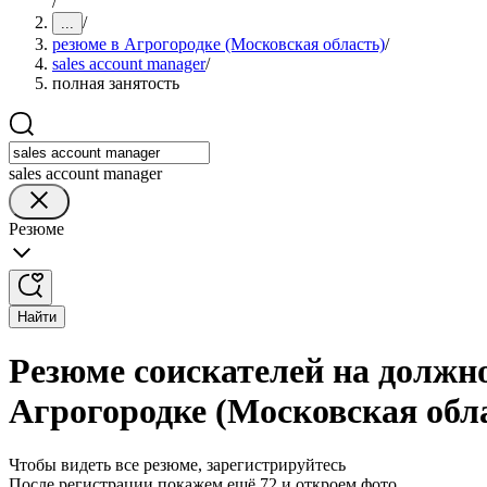
/
/
...
резюме в Агрогородке (Московская область)
/
sales account manager
/
полная занятость
sales account manager
Резюме
Найти
Резюме соискателей на должно
Агрогородке (Московская обл
Чтобы видеть все резюме, зарегистрируйтесь
После регистрации покажем ещё 72 и откроем фото