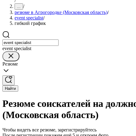
/
/
...
резюме в Агрогородке (Московская область)
/
event specialist
/
гибкий график
event specialist
Резюме
Найти
Резюме соискателей на должнос
(Московская область)
Чтобы видеть все резюме, зарегистрируйтесь
После регистрации покажем ещё 5 и откроем фото