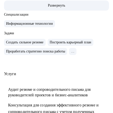
• За 2 года перешел от бизнес/системного-аналитика на
Развернуть
должность руководителя проектов.
• На позиции бизнес-аналитика оптимизировал 300+
Специализации
процессов крупнейших Российских холдингов.
Информационные технологии
• Руководил проектом автоматизации бизнеса на 3000
пользователей.
Задачи
• Провел 30+ карьерных консультаций.
Создать сильное резюме
Построить карьерный план
• Занимаюсь разнородными задачами по развитию ИИ
Проработать стратегию поиска работы
...
направления в Сбере.
С чем помогу:
• Выделяющееся резюме.
Услуги
• Структурированное сопроводительное письмо.
• Успешные переговоры с работодателями.
Аудит резюме и сопроводительного письма для
• Консультации при смене профиля деятельности.
руководителей проектов и бизнес-аналитиков
• Планирование карьерного трека.
Консультация для создания эффективного резюме и
• Помощь в выборе обучающих материалов.
сопроводительного письма с учетом полученных