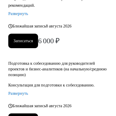
рекомендаций.
Кому могу помочь:
• Руководителям проектов.
Развернуть
• Бизнес/системным-аналитикам.
• Студентам и выпускникам для поиска стажировки в ИТ.
Ближайшая запись
8 августа 2026
• Специалистам из других сфер, которые хотят
6 000
₽
попробовать себя в новой специальности.
Записаться
• Новичкам, кто хочет начать работу в ИТ и не знает, с чего
начать.
Подготовка к собеседованию для руководителей
проектов и бизнес-аналитиков (на начальную/среднюю
позицию)
Консультация для подготовки к собеседованию.
Развернуть
Ближайшая запись
8 августа 2026