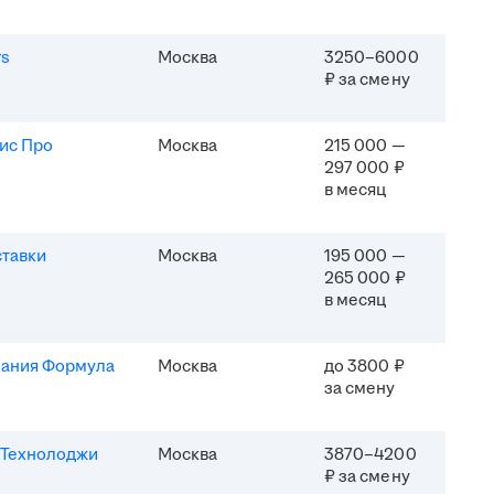
rs
Москва
3250–6000
₽ за смену
ис Про
Москва
215 000 —
297 000 ₽
в месяц
ставки
Москва
195 000 —
265 000 ₽
в месяц
ания Формула
Москва
до 3800 ₽
за смену
Технолоджи
Москва
3870–4200
₽ за смену