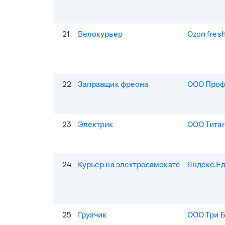
21
Велокурьер
Ozon fres
22
Заправщик фреона
ООО Про
23
Электрик
ООО Тита
24
Курьер на электросамокате
Яндекс.Е
25
Грузчик
ООО Три 