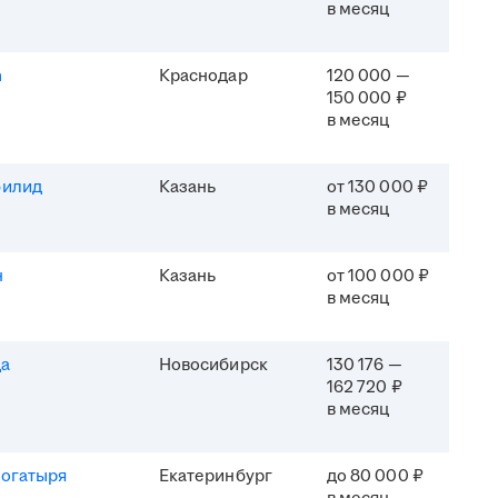
в месяц
h
Краснодар
120 000 —
150 000 ₽
в месяц
филид
Казань
от 130 000 ₽
в месяц
н
Казань
от 100 000 ₽
в месяц
да
Новосибирск
130 176 —
162 720 ₽
в месяц
Богатыря
Екатеринбург
до 80 000 ₽