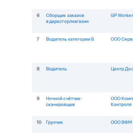
6
Сборщик заказов
GP Worke
в даркстор/магазин
7
Водитель категории Б
ООО Серв
8
Водитель
Центр До
9
Ночной счётчик-
ООО Комп
сканировщик
Контроля
10
Грузчик
ООО ВФМ 