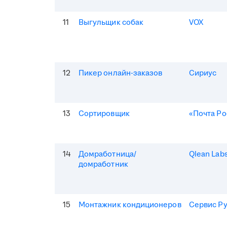
11
Выгульщик собак
VOX
12
Пикер онлайн-заказов
Сириус
13
Сортировщик
«Почта Ро
14
Домработница/
Qlean Lab
домработник
15
Монтажник кондиционеров
Сервис Р