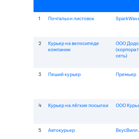
1
Почтальон листовок
SparkWav
2
Курьер на велосипеде
ООО Додо
компании
(корпорат
сеть)
3
Пеший курьер
Премьер
4
Курьер на лёгкие посылки
ООО Курь
5
Автокурьер
ВкусВилл.