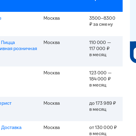
e
Москва
3500–8300
₽ за смену
 Пицца
Москва
110 000 —
ивная розничная
117 000 ₽
в месяц
Москва
123 000 —
184 000 ₽
в месяц
ерист
Москва
до 173 989 ₽
в месяц
 Доставка
Москва
от 130 000 ₽
в месяц