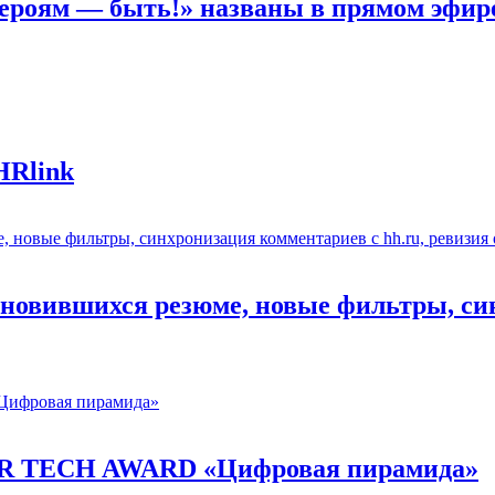
Героям — быть!» названы в прямом эфир
HRlink
обновившихся резюме, новые фильтры, си
и HR TECH AWARD «Цифровая пирамида»