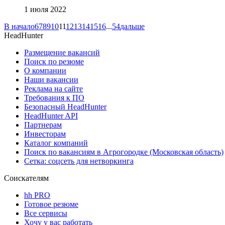
1 июля 2022
В начало
6
7
8
9
10
11
12
13
14
15
16
...
54
дальше
HeadHunter
Размещение вакансий
Поиск по резюме
О компании
Наши вакансии
Реклама на сайте
Требования к ПО
Безопасный HeadHunter
HeadHunter API
Партнерам
Инвесторам
Каталог компаний
Поиск по вакансиям в Агрогородке (Московская область)
Сетка: соцсеть для нетворкинга
Соискателям
hh PRO
Готовое резюме
Все сервисы
Хочу у вас работать