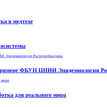
ка в медтехе
косистемы
а примере ФБУН ЦНИИ Эпидемиологии Ро
ботка для реального мира