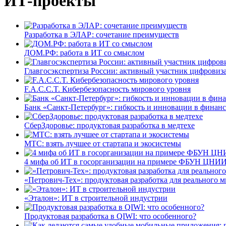
ИТ-проекты
Разработка в ЭЛАР: сочетание преимуществ
ДОМ.РФ: работа в ИТ со смыслом
Главгосэкспертиза России: активный участник цифровиз
F.A.C.C.T. Кибербезопасность мирового уровня
Банк «Санкт-Петербург»: гибкость и инновации в финан
СберЗдоровье: продуктовая разработка в медтехе
МТС: взять лучшее от стартапа и экосистемы
4 мифа об ИТ в госорганизации на примере ФБУН ЦНИИ
«Петрович-Тех»: продуктовая разработка для реального м
«Эталон»: ИТ в строительной индустрии
Продуктовая разработка в QIWI: что особенного?