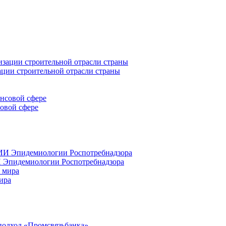
ации строительной отрасли страны
совой сфере
 Эпидемиологии Роспотребнадзора
ира