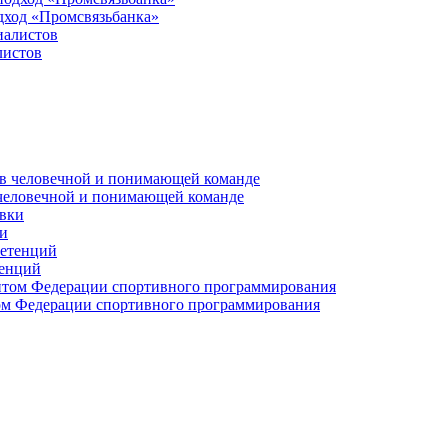
дход «Промсвязьбанка»
листов
 человечной и понимающей команде
и
тенций
м Федерации спортивного программирования