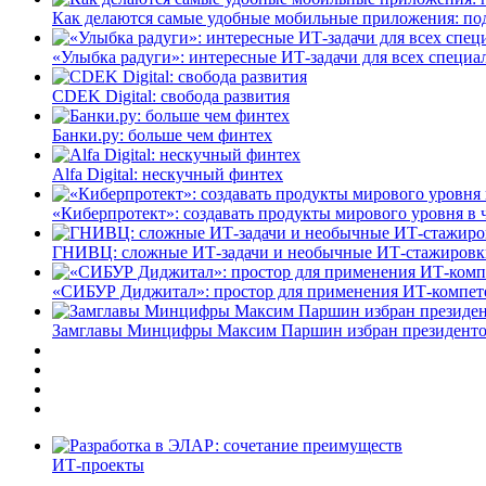
Как делаются самые удобные мобильные приложения: по
«Улыбка радуги»: интересные ИТ-задачи для всех специа
CDEK Digital: свобода развития
Банки.ру: больше чем финтех
Alfa Digital: нескучный финтех
«Киберпротект»: создавать продукты мирового уровня в
ГНИВЦ: сложные ИТ‑задачи и необычные ИТ‑стажировк
«СИБУР Диджитал»: простор для применения ИТ-компе
Замглавы Минцифры Максим Паршин избран президенто
ИТ-проекты