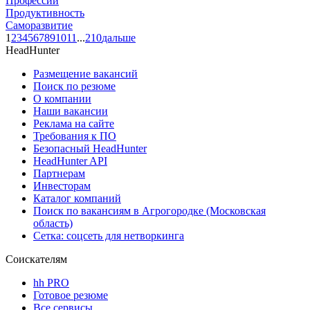
Профессии
Продуктивность
Саморазвитие
1
2
3
4
5
6
7
8
9
10
11
...
210
дальше
HeadHunter
Размещение вакансий
Поиск по резюме
О компании
Наши вакансии
Реклама на сайте
Требования к ПО
Безопасный HeadHunter
HeadHunter API
Партнерам
Инвесторам
Каталог компаний
Поиск по вакансиям в Агрогородке (Московская
область)
Сетка: соцсеть для нетворкинга
Соискателям
hh PRO
Готовое резюме
Все сервисы