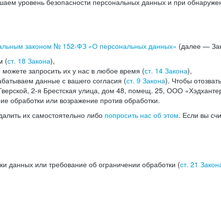
аем уровень безопасности персональных данных и при обнаружени
альным законом №
152-ФЗ
«О персональных данных»
(далее — Зак
м (
ст. 18 Закона
),
можете запросить их у нас в любое время (
ст. 14 Закона
),
абатываем данные с вашего согласия (
ст. 9 Закона
). Чтобы отозват
верской, 2-я Брестская улица, дом 48, помещ. 25, ООО «Хэдханте
ние обработки или возражение против обработки.
далить их самостоятельно либо
попросить нас об этом
. Если вы сч
ки данных или требование об ограничении обработки (
ст. 21 Закон