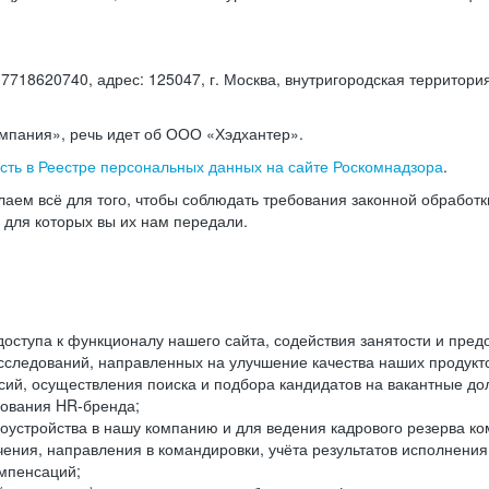
18620740, адрес: 125047, г. Москва, внутригородская территория
омпания», речь идет об ООО «Хэдхантер».
есть в Реестре персональных данных на сайте Роскомнадзора
.
аем всё для того, чтобы соблюдать требования законной обработ
, для которых вы их нам передали.
ступа к функционалу нашего сайта, содействия занятости и пред
следований, направленных на улучшение качества наших продуктов
ий, осуществления поиска и подбора кандидатов на вакантные дол
ования HR-бренда;
оустройства в нашу компанию и для ведения кадрового резерва ко
чения, направления в командировки, учёта результатов исполнени
омпенсаций;