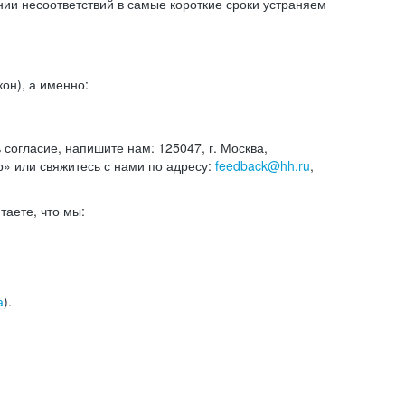
и несоответствий в самые короткие сроки устраняем
он), а именно:
ь согласие, напишите нам: 125047, г. Москва,
р» или свяжитесь с нами по адресу:
feedback@hh.ru
,
итаете, что мы:
а
).