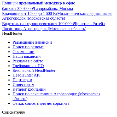
Главный премиальный менеджер в офис
банка
от
350 000
₽
Газпромбанк, Москва
Кладовщик
от
1 500
до
1 600
Br
Михановичская средняя школа,
Агрогородок (Московская область)
Водитель на грузоперевозки
от
100 000
₽
Бристоль Ритейл
Логистикс, Агрогородок (Московская область)
HeadHunter
Размещение вакансий
Поиск по резюме
О компании
Наши вакансии
Реклама на сайте
Требования к ПО
Безопасный HeadHunter
HeadHunter API
Партнерам
Инвесторам
Каталог компаний
Поиск по вакансиям в Агрогородке (Московская
область)
Сетка: соцсеть для нетворкинга
Соискателям