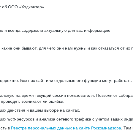
ет об ООО «Хэдхантер».
но и всегда содержали актуальную для вас информацию.
акие они бывают, для чего они нам нужны и как отказаться от их 
рректно. Без них сайт или отдельные его функции могут работат
альную на время текущей сессии пользователя. Позволяют собира
 проводят, возникают ли ошибки.
их действия и вашем выборе на сайтах.
х web-ресурсов и анализа сетевого трафика с учетом ваших инд
есть в
Реестре персональных данных на сайте Роскомнадзора
. Там