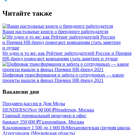
Читайте также
Ваши настольные книги о брендинге работодателя
Не одно и то же: как Рейтинг работодателей России и Премия
HR-бренд помогают компаниям стать заметнее и лучше
Цифровая трансформация и забота о сотрудниках — какие
проекты вышли в финал Премии HR-бренд 2021
Вакансии дня
Продавец-кассир в Дом Моды
HENDERSON
от
90 000
₽
Henderson, Москва
Главный премиальный менеджер в офис
банка
от
350 000
₽
Газпромбанк, Москва
Кладовщик
от
1 500
до
1 600
Br
Михановичская средняя школа,
Агрогородок (Московская область)