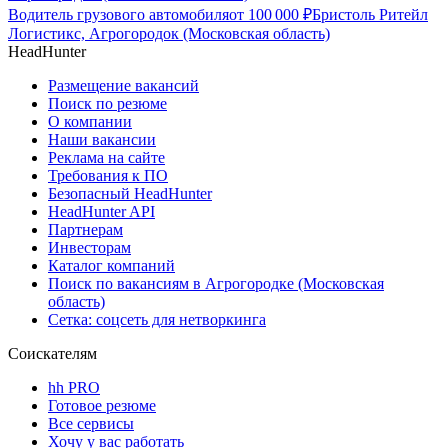
Водитель грузового автомобиля
от
100 000
₽
Бристоль Ритейл
Логистикс, Агрогородок (Московская область)
HeadHunter
Размещение вакансий
Поиск по резюме
О компании
Наши вакансии
Реклама на сайте
Требования к ПО
Безопасный HeadHunter
HeadHunter API
Партнерам
Инвесторам
Каталог компаний
Поиск по вакансиям в Агрогородке (Московская
область)
Сетка: соцсеть для нетворкинга
Соискателям
hh PRO
Готовое резюме
Все сервисы
Хочу у вас работать