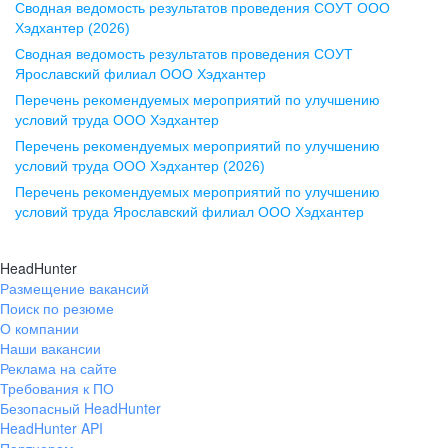
Сводная ведомость результатов проведения СОУТ ООО
ул. Комиссаржевской, д. 10,
Хэдхантер (2026)
офис 1212
Сводная ведомость результатов проведения СОУТ
+7 473 280-05-05
Ярославский филиал ООО Хэдхантер
pr@vrn.hh.ru
Перечень рекомендуемых мероприятий по улучшению
условий труда ООО Хэдхантер
Казань
Перечень рекомендуемых мероприятий по улучшению
ул. Спартаковская, д. 2А, этаж 3,
условий труда ООО Хэдхантер (2026)
помещение 15
Перечень рекомендуемых мероприятий по улучшению
условий труда Ярославский филиал ООО Хэдхантер
+7 843 212-12-50
pr@kzn.hh.ru
HeadHunter
Размещение вакансий
Екатеринбург
Поиск по резюме
ул. Боевых Дружин, стр. 20,
О компании
5 этаж, офис 505, 521
Наши вакансии
Реклама на сайте
+7 343 226-79-99
Требования к ПО
pr@ural.hh.ru
Безопасный HeadHunter
HeadHunter API
Краснодар