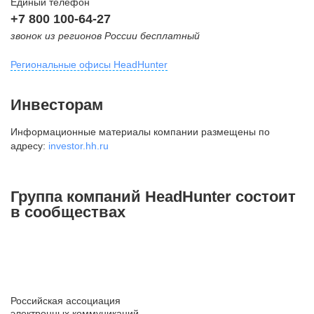
Единый телефон
+7 800 100-64-27
звонок из регионов России бесплатный
Региональные офисы HeadHunter
Москва
Инвесторам
внутригородская территория
Информационные материалы компании размещены по
Муниципальный округ Тверской,
адресу:
investor.hh.ru
2-я Брестская ул., д. 48,
помещение 25
+7 495 974-64-27
Группа компаний HeadHunter состоит
+7 495 980-64-27
в сообществах
+7 495 134-92-24
press@hh.ru
Санкт-Петербург
ул. Жуковского, д. 19, особняк
Российская ассоциация
Юргенса, 4 этаж
электронных коммуникаций