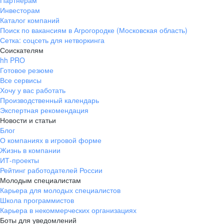
Партнерам
Инвесторам
ул. Янковского, д. 169, 7 этаж,
Каталог компаний
706 каб.
Поиск по вакансиям в Агрогородке (Московская область)
+7 861 205-55-57
Сетка: соцсеть для нетворкинга
pr@krd.hh.ru
Соискателям
hh PRO
Готовое резюме
Владивосток
Все сервисы
пер. Ланинский д. 4, офис 3.4
Хочу у вас работать
Производственный календарь
+7 423 202-33-28
Экспертная рекомендация
pr@dv.hh.ru
Новости и статьи
Блог
Новосибирск
О компаниях в игровой форме
Жизнь в компании
ул. Большевистская, д. 35,
ИТ-проекты
помещение 21
Рейтинг работодателей России
+7 383 207-94-64
Молодым специалистам
Карьера для молодых специалистов
pr@nsk.hh.ru
Школа программистов
Карьера в некоммерческих организациях
Минск
Боты для уведомлений