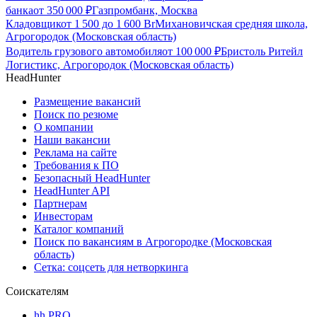
банка
от
350 000
₽
Газпромбанк, Москва
Кладовщик
от
1 500
до
1 600
Br
Михановичская средняя школа,
Агрогородок (Московская область)
Водитель грузового автомобиля
от
100 000
₽
Бристоль Ритейл
Логистикс, Агрогородок (Московская область)
HeadHunter
Размещение вакансий
Поиск по резюме
О компании
Наши вакансии
Реклама на сайте
Требования к ПО
Безопасный HeadHunter
HeadHunter API
Партнерам
Инвесторам
Каталог компаний
Поиск по вакансиям в Агрогородке (Московская
область)
Сетка: соцсеть для нетворкинга
Соискателям
hh PRO